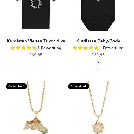
Kurdistan Viertes Trikot Nike
Kurdistan Baby-Body
1 Bewertung
1 Bewertung
Angebot
Angebot
€69,95
€29,95
Farbe
Schwarz
Weiß
Ausverkauft
Ausverkauft