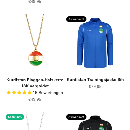
Angebot
€49,95
Ausverkauft
Kurdistan Trainingsjacke Sîn
Kurdistan Flaggen-Halskette
18K vergoldet
Angebot
€79,95
15 Bewertungen
Angebot
€49,95
Spare 40%
Ausverkauft