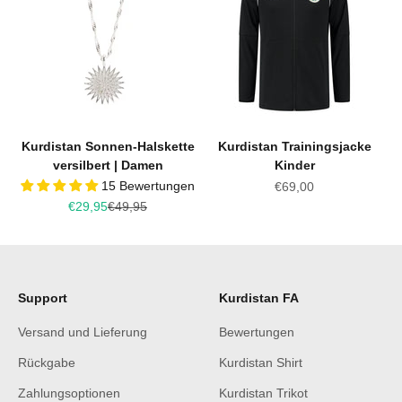
Kurdistan Sonnen-Halskette
Kurdistan Trainingsjacke
versilbert | Damen
Kinder
15 Bewertungen
Angebot
€69,00
Angebot
Regulärer Preis
€29,95
€49,95
Support
Kurdistan FA
Versand und Lieferung
Bewertungen
Rückgabe
Kurdistan Shirt
Zahlungsoptionen
Kurdistan Trikot