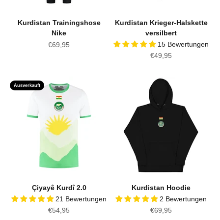
Kurdistan Trainingshose
Kurdistan Krieger-Halskette
Nike
versilbert
Angebot
15 Bewertungen
€69,95
Angebot
€49,95
Ausverkauft
Çiyayê Kurdî 2.0
Kurdistan Hoodie
21 Bewertungen
2 Bewertungen
Angebot
Angebot
€54,95
€69,95